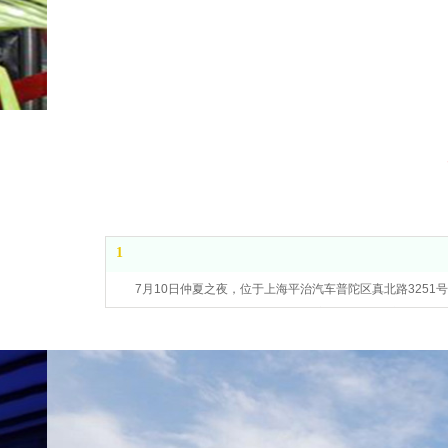
1
7月10日仲夏之夜，位于上海平治汽车普陀区真北路325
赶来，只为目睹当晚最闪耀的明星：梅赛德斯-奔驰全新原装进口